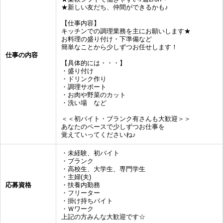
★新しい友だち、仲間ができるかも♪
【仕事内容】
キッチンでの調理業務を主にお願いします★
お料理の盛り付け・下準備など
簡単なことから少しずつお任せします！
仕事の内容
【具体的には・・・】
・盛り付け
・ドリンク作り
・調理サポート
・お肉や野菜のカット
・洗い場 など
＜＜初バイト・ブランク有さんも大歓迎＞＞
あなたのペースで少しずつお仕事を
覚えていってくださいね♪
・未経験、初バイト
・ブランク
・高校生、大学生、専門学生
・主婦(夫)
応募資格
・扶養内勤務
・フリーター
・掛け持ちバイト
・Ｗワーク
上記の方みんな大歓迎です☆