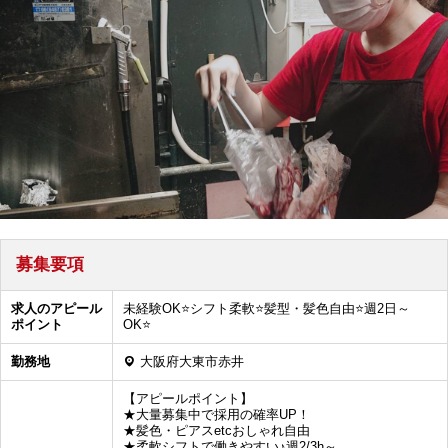
募集要項
求人のアピール
未経験OK⭐️シフト柔軟⭐️髪型・髪色自由⭐️週2日～
ポイント
OK⭐️
勤務地
大阪府大東市赤井
【アピールポイント】
★大量募集中で採用の確率UP！
★髪色・ピアスetcおしゃれ自由
★柔軟シフトで働きやすい♪週2/3h～