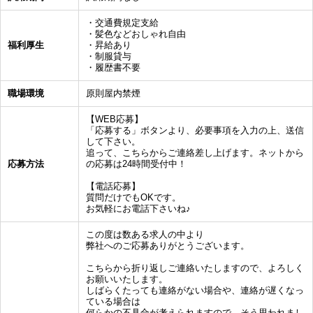
・交通費規定支給
・髪色などおしゃれ自由
福利厚生
・昇給あり
・制服貸与
・履歴書不要
職場環境
原則屋内禁煙
【WEB応募】
「応募する」ボタンより、必要事項を入力の上、送信
して下さい。
追って、こちらからご連絡差し上げます。ネットから
応募方法
の応募は24時間受付中！
【電話応募】
質問だけでもOKです。
お気軽にお電話下さいね♪
この度は数ある求人の中より
弊社へのご応募ありがとうございます。
こちらから折り返しご連絡いたしますので、よろしく
お願いいたします。
しばらくたっても連絡がない場合や、連絡が遅くなっ
ている場合は
何らかの不具合が考えられますので、そう思われまし