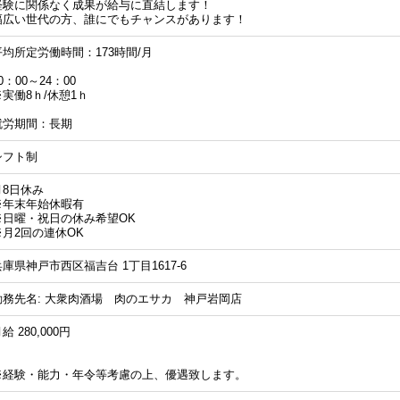
経験に関係なく成果が給与に直結します！
幅広い世代の方、誰にでもチャンスがあります！
平均所定労働時間：173時間/月
0：00～24：00
※実働8ｈ/休憩1ｈ
就労期間：長期
シフト制
月8日休み
※年末年始休暇有
※日曜・祝日の休み希望OK
※月2回の連休OK
兵庫県神戸市西区福吉台 1丁目1617-6
勤務先名: 大衆肉酒場 肉のエサカ 神戸岩岡店
給 280,000円
※経験・能力・年令等考慮の上、優遇致します。