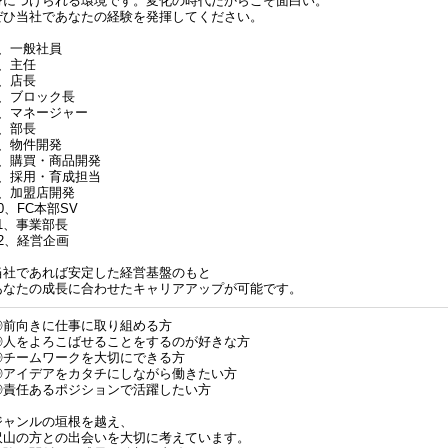
身につけられる環境です。変化の時代だからこそ面白い。
ぜひ当社であなたの経験を発揮してください。
1、一般社員
2、主任
2、店長
3、ブロック長
4、マネージャー
5、部長
6、物件開発
7、購買・商品開発
8、採用・育成担当
9、加盟店開発
0、FC本部SV
11、事業部長
12、経営企画
当社であれば安定した経営基盤のもと
あなたの成長に合わせたキャリアアップが可能です。
◎前向きに仕事に取り組める方
◎人をよろこばせることをするのが好きな方
◎チームワークを大切にできる方
◎アイデアをカタチにしながら働きたい方
◎責任あるポジションで活躍したい方
ジャンルの垣根を越え、
沢山の方との出会いを大切に考えています。