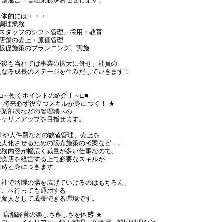
店舗運営・管理業務をお任せします。
具体的には・・・
●調理業務
●スタッフのシフト管理、採用・教育
●店舗の売上・原価管理
●販促施策のプランニング、実施
今後も当社では事業の拡大に併せ、社員の
更なる成長のステージを生みだしていきます！
■□～働くポイントの紹介！～□■
★ 将来必ず役立つスキルが身につく！ ★
事業部長などの管理職への
キャリアアップを目指せます。
PLや人件費などの数値管理、売上を
最大化させるための販売施策の考案など…。
業務内容が幅広く裁量が多い仕事なので、
飲食店を経営する上で必要なスキルが
自然と身につきます。
当社で活躍の場を広げていけるのはもちろん、
どこへ行っても通用する
飲食人として成長できる環境です。
★ 店舗経営の楽しさ難しさを体感 ★