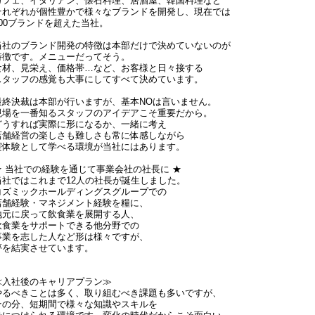
カフェ、イタリアン、懐石料理、居酒屋、韓国料理など
それぞれが個性豊かで様々なブランドを開発し、現在では
100ブランドを超えた当社。
当社のブランド開発の特徴は本部だけで決めていないのが
特徴です。メニューだってそう。
食材、見栄え、価格帯…など、お客様と日々接する
スタッフの感覚も大事にしてすべて決めています。
最終決裁は本部が行いますが、基本NOは言いません。
現場を一番知るスタッフのアイデアこそ重要だから。
どうすれば実際に形になるか、一緒に考え
店舗経営の楽しさも難しさも常に体感しながら
実体験として学べる環境が当社にはあります。
★ 当社での経験を通じて事業会社の社長に ★
当社ではこれまで12人の社長が誕生しました。
コズミックホールディングスグループでの
店舗経験・マネジメント経験を糧に、
地元に戻って飲食業を展開する人、
飲食業をサポートできる他分野での
事業を志した人など形は様々ですが、
夢を結実させています。
≪入社後のキャリアプラン≫
やるべきことは多く、取り組むべき課題も多いですが、
その分、短期間で様々な知識やスキルを