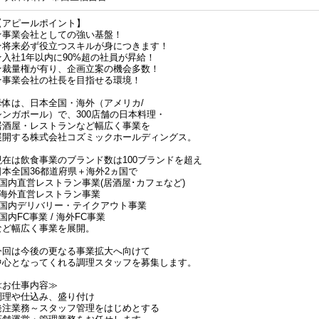
【アピールポイント】
★事業会社としての強い基盤！
★将来必ず役立つスキルが身につきます！
★入社1年以内に90%超の社員が昇給！
★裁量権が有り、企画立案の機会多数！
★事業会社の社長を目指せる環境！
母体は、日本全国・海外（アメリカ/
シンガポール）で、300店舗の日本料理・
居酒屋・レストランなど幅広く事業を
展開する株式会社コズミックホールディングス。
現在は飲食事業のブランド数は100ブランドを超え
日本全国36都道府県＋海外2ヵ国で
●国内直営レストラン事業(居酒屋･カフェなど)
●海外直営レストラン事業
●国内デリバリー・テイクアウト事業
国内FC事業 / 海外FC事業
など幅広く事業を展開。
今回は今後の更なる事業拡大へ向けて
中心となってくれる調理スタッフを募集します。
≪お仕事内容≫
調理や仕込み、盛り付け
発注業務～スタッフ管理をはじめとする